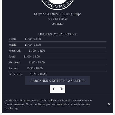
Drève de la Ramée 6, 1310 La Hulpe
+32 2 654 00 59
Contacter
HEURES D'OUVERTURE
Lundi
11:00 - 18:00
Mardi
11:00 - 18:00
Mercredi
11:00 - 18:00
Jeudi
11:00 - 18:00
Vendredi
11:00 - 18:00
Samedi
10:30 - 18:00
Dimanche
10:30 - 18:00
S'ABONNER À NOTRE NEWSLETTER
Ce site web utilise uniquement des cookies strictement nécessaires à son
© La Taverne de l'Homme Bleu 2026
fonctionnement. Nous n'utilisons pas de cookies de suivi ni de cookies
Mentions légales
Protection des données
Paramètres des cookies
marketing.
Créé par OYÉ-OYÉ by Petit Futé
Connexion